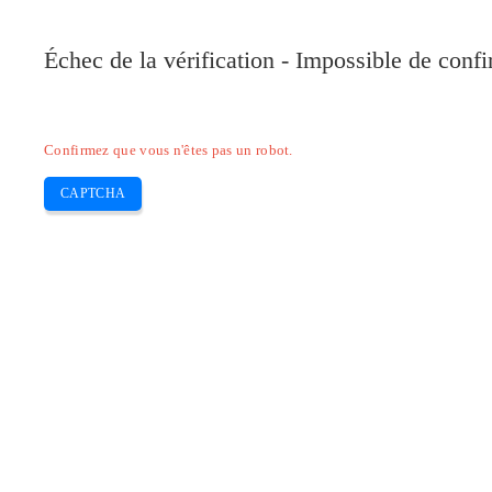
Pilote-Canon.com
Échec de la vérification - Impossible de conf
Home
Canon
Epson
Brother
HP
Skip
Confirmez que vous n'êtes pas un robot.
to
content
CAPTCHA
Pilote Canon i-SENSYS MF735Cx