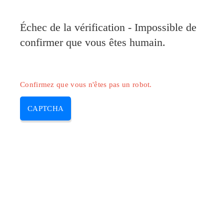
Pilote-Canon.com
Échec de la vérification - Impossible de
MENU
confirmer que vous êtes humain.
Skip
to
content
Confirmez que vous n'êtes pas un robot.
CAPTCHA