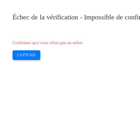
Pilote-Canon.com
Échec de la vérification - Impossible de conf
Home
Canon
Epson
Brother
HP
Skip
Confirmez que vous n'êtes pas un robot.
to
content
CAPTCHA
Pilote Canon i-SENSYS MF623Cn