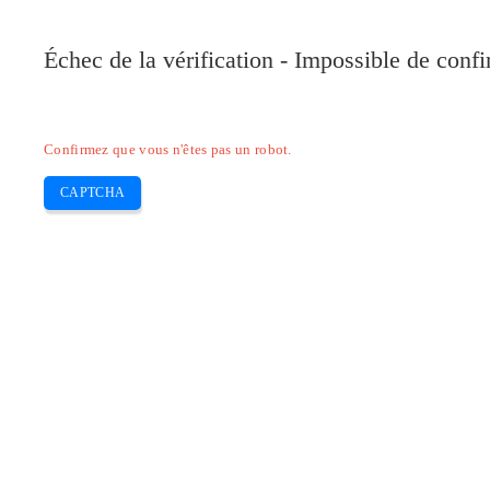
Pilote-Canon.com
Échec de la vérification - Impossible de conf
Home
Canon
Epson
Brother
HP
Skip
Confirmez que vous n'êtes pas un robot.
to
content
CAPTCHA
Pilote Canon i-SENSYS MF5840dn