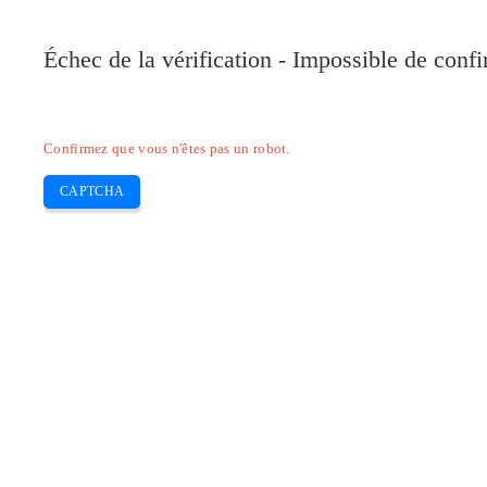
Pilote-Canon.com
Échec de la vérification - Impossible de conf
Home
Canon
Epson
Brother
HP
Skip
Confirmez que vous n'êtes pas un robot.
to
content
CAPTCHA
Pilote Canon i-SENSYS MF4690PL