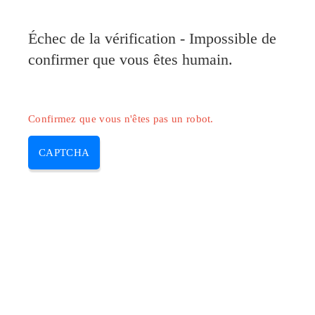
Pilote-Canon.com
Échec de la vérification - Impossible de
MENU
confirmer que vous êtes humain.
Skip
to
content
Confirmez que vous n'êtes pas un robot.
CAPTCHA