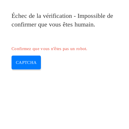
Pilote-Canon.com
Échec de la vérification - Impossible de
MENU
confirmer que vous êtes humain.
Skip
to
content
Confirmez que vous n'êtes pas un robot.
CAPTCHA