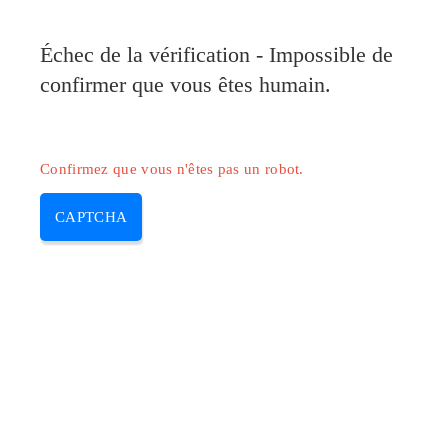
Pilote-Canon.com
Échec de la vérification - Impossible de
MENU
confirmer que vous êtes humain.
Skip
to
content
Confirmez que vous n'êtes pas un robot.
CAPTCHA