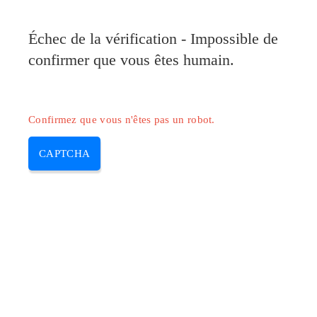
Pilote-Canon.com
Échec de la vérification - Impossible de
MENU
confirmer que vous êtes humain.
Skip
to
content
Confirmez que vous n'êtes pas un robot.
CAPTCHA