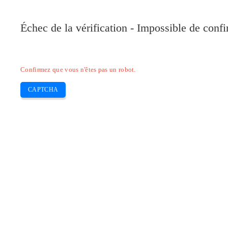
Pilote-Canon.com
Échec de la vérification - Impossible de conf
Home
Canon
Epson
Brother
HP
Skip
Confirmez que vous n'êtes pas un robot.
to
content
CAPTCHA
Pilote Canon i-SENSYS LBP 215x