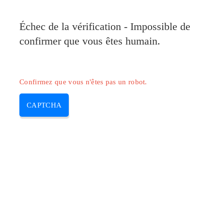
Pilote-Canon.com
Échec de la vérification - Impossible de
MENU
confirmer que vous êtes humain.
Skip
to
content
Confirmez que vous n'êtes pas un robot.
CAPTCHA