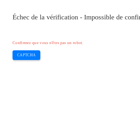
Pilote-Canon.com
Échec de la vérification - Impossible de conf
Home
Canon
Epson
Brother
HP
Skip
Confirmez que vous n'êtes pas un robot.
to
content
CAPTCHA
Pilote Canon FAX-L170