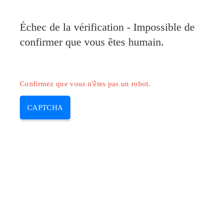
Pilote-Canon.com
Échec de la vérification - Impossible de
MENU
confirmer que vous êtes humain.
Skip
to
content
Confirmez que vous n'êtes pas un robot.
CAPTCHA