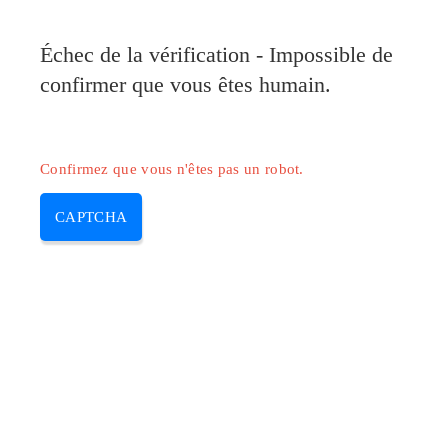
Pilote-Canon.com
Échec de la vérification - Impossible de
MENU
confirmer que vous êtes humain.
Skip
to
content
Confirmez que vous n'êtes pas un robot.
CAPTCHA