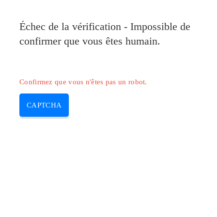
Pilote-Canon.com
Échec de la vérification - Impossible de
MENU
confirmer que vous êtes humain.
Skip
to
content
Confirmez que vous n'êtes pas un robot.
CAPTCHA