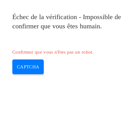
Pilote-Canon.com
Échec de la vérification - Impossible de
MENU
confirmer que vous êtes humain.
Skip
to
content
Confirmez que vous n'êtes pas un robot.
CAPTCHA