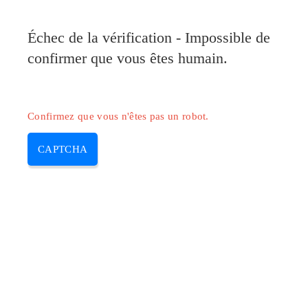
Pilote-Canon.com
Échec de la vérification - Impossible de
MENU
confirmer que vous êtes humain.
Skip
to
content
Confirmez que vous n'êtes pas un robot.
CAPTCHA