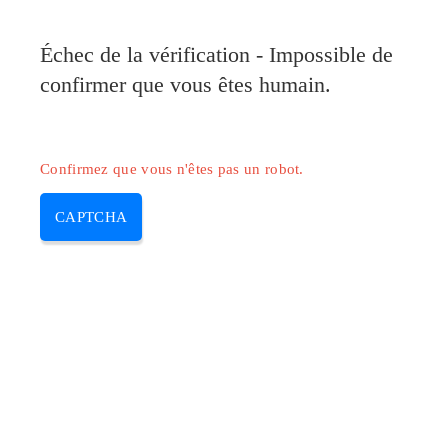
Pilote-Canon.com
Échec de la vérification - Impossible de
MENU
confirmer que vous êtes humain.
Skip
to
content
Confirmez que vous n'êtes pas un robot.
CAPTCHA