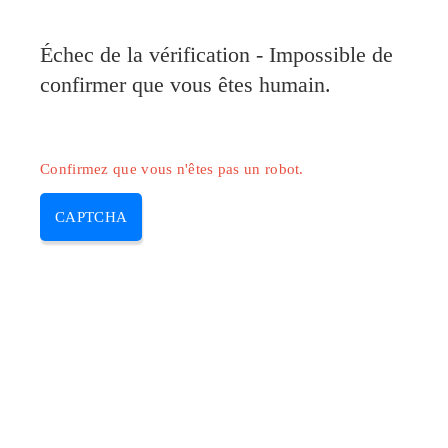
Pilote-Canon.com
Échec de la vérification - Impossible de
MENU
confirmer que vous êtes humain.
Skip
to
content
Confirmez que vous n'êtes pas un robot.
CAPTCHA