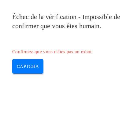
Pilote-Canon.com
Échec de la vérification - Impossible de
MENU
confirmer que vous êtes humain.
Skip
to
content
Confirmez que vous n'êtes pas un robot.
CAPTCHA