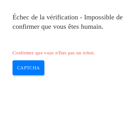
Pilote-Canon.com
Échec de la vérification - Impossible de
MENU
confirmer que vous êtes humain.
Skip
to
content
Confirmez que vous n'êtes pas un robot.
CAPTCHA