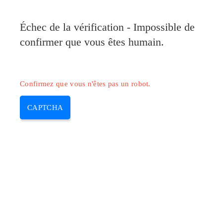
Pilote-Canon.com
Échec de la vérification - Impossible de
MENU
confirmer que vous êtes humain.
Skip
to
content
Confirmez que vous n'êtes pas un robot.
CAPTCHA