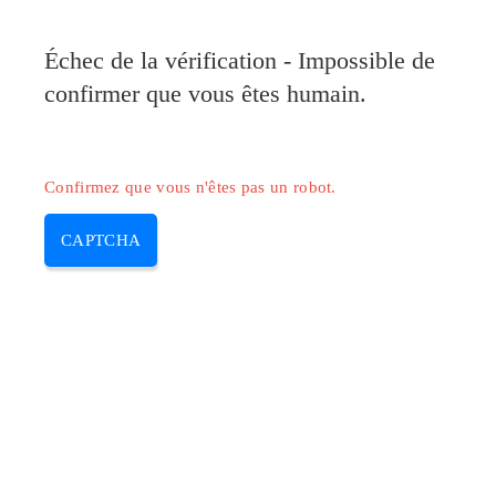
Pilote-Canon.com
Échec de la vérification - Impossible de
MENU
confirmer que vous êtes humain.
Skip
to
content
Confirmez que vous n'êtes pas un robot.
CAPTCHA