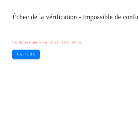
Pilote-Canon.com
Échec de la vérification - Impossible de conf
Home
Canon
Epson
Brother
HP
Skip
Confirmez que vous n'êtes pas un robot.
to
content
CAPTCHA
Gamme d’imprimantes Pilote Canon 