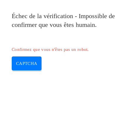
Pilote-Canon.com
Échec de la vérification - Impossible de
MENU
confirmer que vous êtes humain.
Skip
to
content
Confirmez que vous n'êtes pas un robot.
CAPTCHA