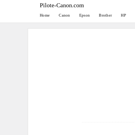
Pilote-Canon.com
Home
Canon
Epson
Brother
HP
Skip
to
content